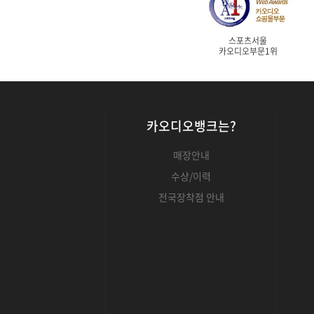
스포츠서울
카오디오부문1위
카오디오뱅크는?
매장안내
수상/이력
전국장착점 안내