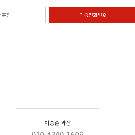
격흥정
각종전화번호
이승훈 과장
010-4240-1606