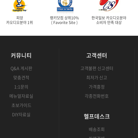
피앙
랭키닷컴 상위10%
한국일보 카오디오분야
카오디오분야 1위
( Favorite Site )
소비자 만족 대상
커뮤니티
고객센터
Q&A 게시판
고객불편 신고센터
맞춤견적
최저가 신고
1:1문의
가격흥정
메뉴얼자료실
각종전화번호
초보가이드
DIY자료실
헬프데스크
배송조회