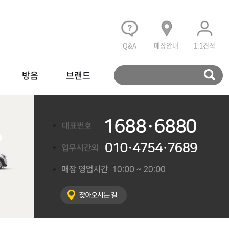
Q&A
매장안내
1:1견적
방음
브랜드