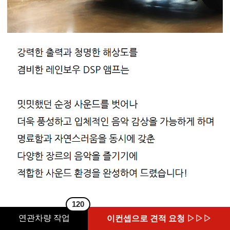
120
연관차량 작업
이컨셉으로 견적 요청 ▷▷▷